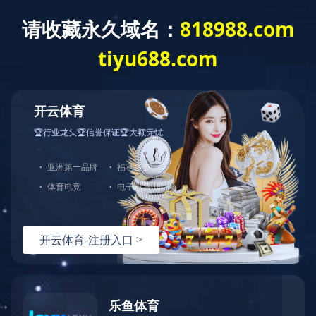
拼搏网页版登录入口
新闻资讯
【拼搏网页版登录入口-拼搏online(中国)】一
分钟带您了解25个汽车品牌
2024-09-13
【养车用车】车也犯“春困” 春季养车攻略
2026-04-09