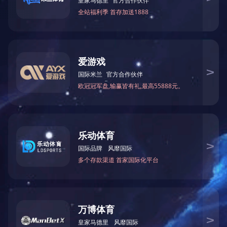
定，一篇看懂~
2026-03-05
【拼搏网页版登录入口-拼搏online(中国)】荣
获多项全国年度优秀大奖
2026-03-05
【拼搏网页版登录入口-拼搏online(中国)】开
门红启新程 年度大奖捷报频传
2026-02-05
【养车用车】老司机的车辆检查指南
2026-01-01
«
1
2
3
4
5
6
7
8
9