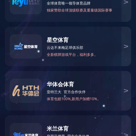
【养车用车】长途自驾前必看！出行安心又安
全
2026-04-02
【喜报】拼搏网页版登录入口-拼搏online(中
国)荣获多项全国大奖
2026-03-17
【养车用车】黄白导线怎么走？
2026-03-12
【拼搏网页版登录入口-拼搏online(中国)】荣
获多项别克、凯迪拉克品牌全国大奖
2026-03-12
【养车用车】车主必存：2026年汽车年检规