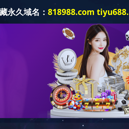
入
拼搏网页版登录入口-拼搏online(中
主营品
车
国)
牌
动