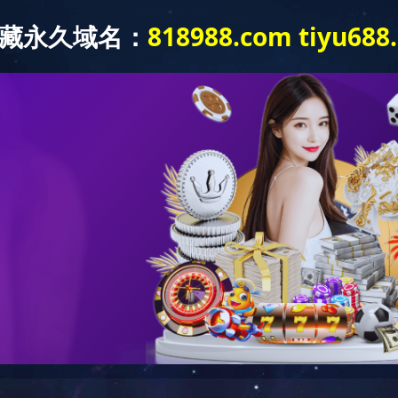
入
拼搏网页版登录入口-拼搏online(中
主营品
车
国)
牌
动