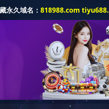
入
拼搏网页版登录入口-拼搏online(中
主营品
车
国)
牌
动