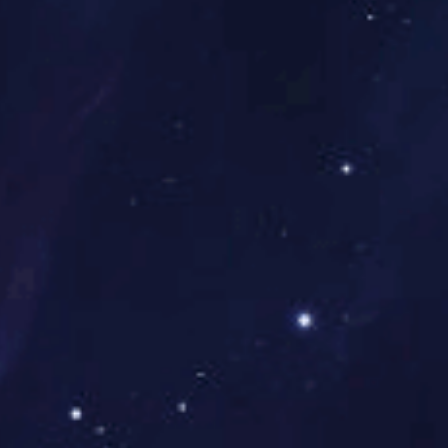
202
【
【