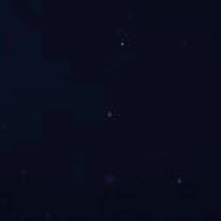
锦 限时优惠超划算~
查看详情
6-02-10 00:00 至 2026-02-28 00:00
已结束
养车用车】团圆在即 出行检车况 长
更顺畅
养车用车】团圆在即 出行检车况 长途更顺畅
查看详情