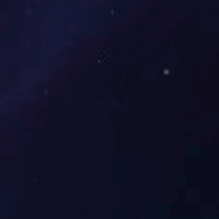
202
【
搏
超
【新