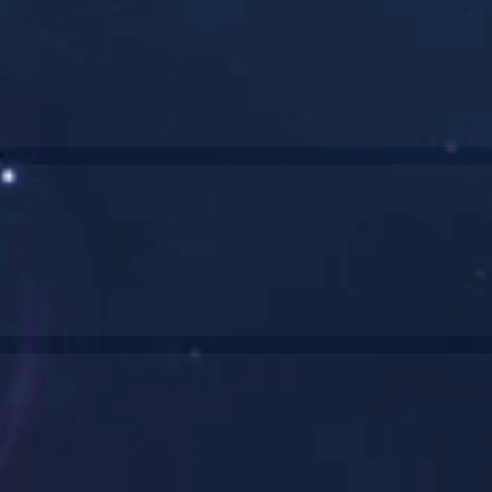
【
鉴
【