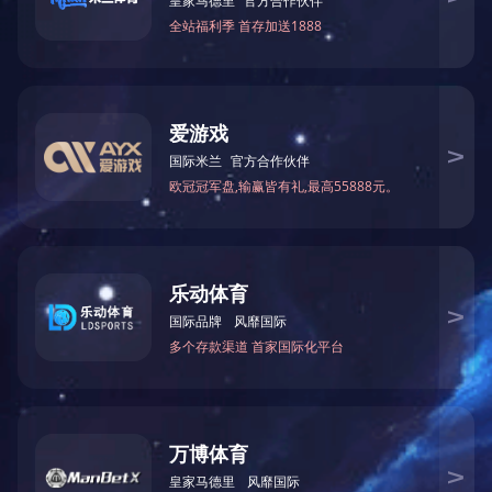
东风启辰4S店
东风日产4S店
凯迪拉克4S店
郑州日产4S店