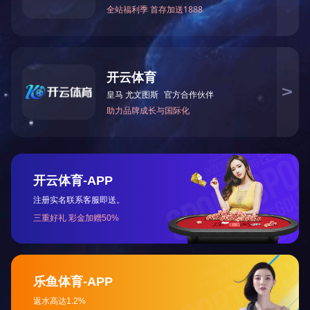
上汽通用雪佛兰4S店
上汽通用别克4S店
北京现代4S店
东风标致4S店